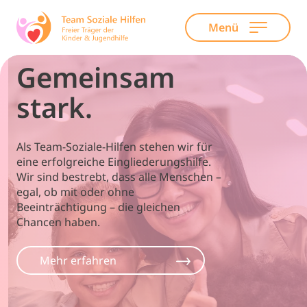
Menü
Skip
Gemeinsam
to
content
stark.
Als Team-Soziale-Hilfen stehen wir für
eine erfolgreiche Eingliederungshilfe.
Wir sind bestrebt, dass alle Menschen –
egal, ob mit oder ohne
Beeinträchtigung – die gleichen
Chancen haben.
Mehr erfahren