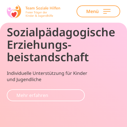
Menü
Skip
Sozialpädagogische
to
content
Erziehungs­
beistandschaft
Individuelle Unterstützung für Kinder
und Jugendliche
Mehr erfahren